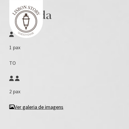
Skip
Calçada
to
content
1 pax
TO
2 pax
Ver galeria de imagens