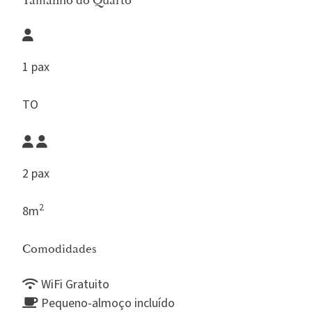
Tamanho do Quarto
1 pax
TO
2 pax
2
8m
Comodidades
WiFi Gratuito
Pequeno-almoço incluído