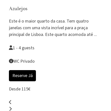
Azulejos
B
a
Este é o maior quarto da casa. Tem quatro
Os
o
janelas com uma vista incrível para a praça
‘B
principal de Lisboa. Este quarto acomoda até ...
Ba
1 - 4 guests
WC Privado
Reserve Já
Desde 115€
De