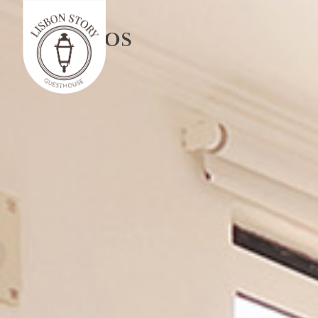
Skip
Quartos
to
content